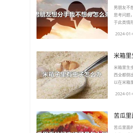
男朋友不
思考问题
于此类情形
2024-01-
​米箱
米箱里生
西全都倒
以在米箱里
2024-01-
​苦瓜
苦瓜里面