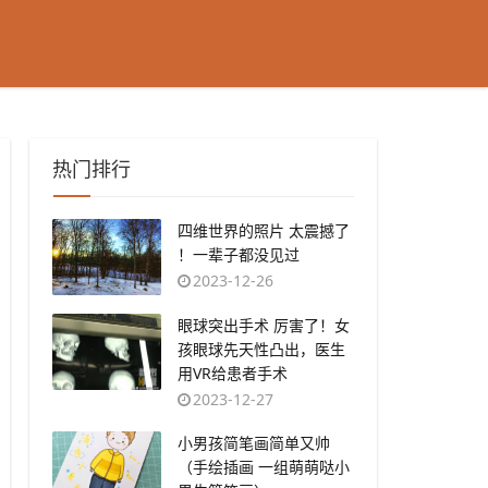
热门排行
​四维世界的照片 太震撼了
！一辈子都没见过
2023-12-26
​眼球突出手术 厉害了！女
孩眼球先天性凸出，医生
用VR给患者手术
2023-12-27
​小男孩简笔画简单又帅
（手绘插画 一组萌萌哒小