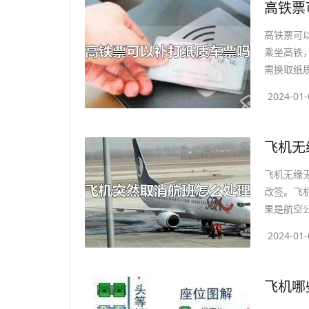
高铁票可
乘坐高铁
需换取纸质
2024-01-
飞机无缘
改签。飞
果是航空公
2024-01-
​飞机