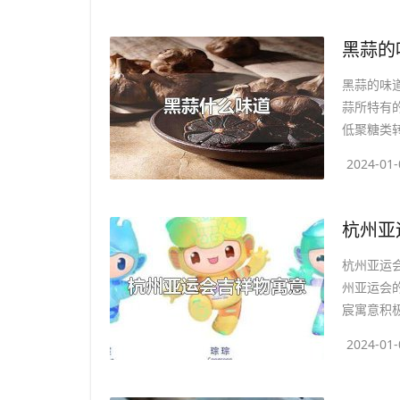
​黑蒜
黑蒜的味
蒜所特有
低聚糖类转
2024-01-
杭州亚运
州亚运会
宸寓意积极
2024-01-