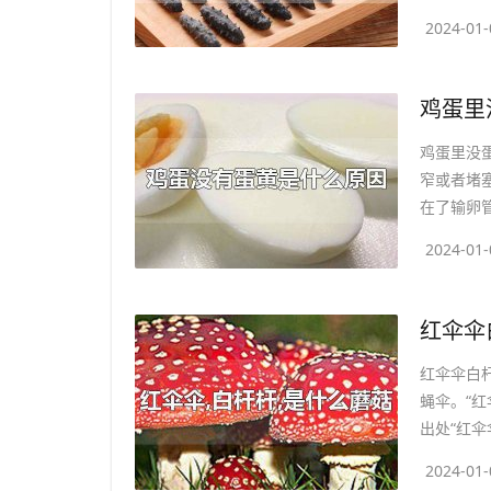
2024-01-
​鸡蛋
鸡蛋里没
窄或者堵
在了输卵管
2024-01-
​红伞
红伞伞白
蝇伞。“
出处“红伞伞
2024-01-