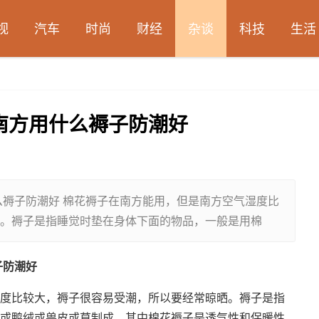
视
汽车
时尚
财经
杂谈
科技
生活
 南方用什么褥子防潮好
么褥子防潮好 棉花褥子在南方能用，但是南方空气湿度比
。褥子是指睡觉时垫在身体下面的物品，一般是用棉
子防潮好
度比较大，褥子很容易受潮，所以要经常晾晒。褥子是指
或鸭绒或兽皮或草制成，其中棉花褥子是透气性和保暖性