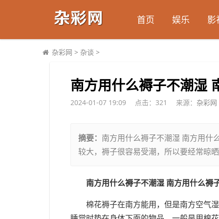
首页
娱乐
影
杂彩网
>
杂谈
>
​南方用什么褥子不潮湿
2024-01-07 19:09
点击：
321
来源：
杂彩网
摘要：
南方用什么褥子不潮湿 南方用什
较大，褥子很容易受潮，所以要经常晾晒
南方用什么褥子不潮湿 南方用什么褥
棉花褥子在南方能用，但是南方空气湿
睡觉时垫在身体下面的物品，一般是用棉花