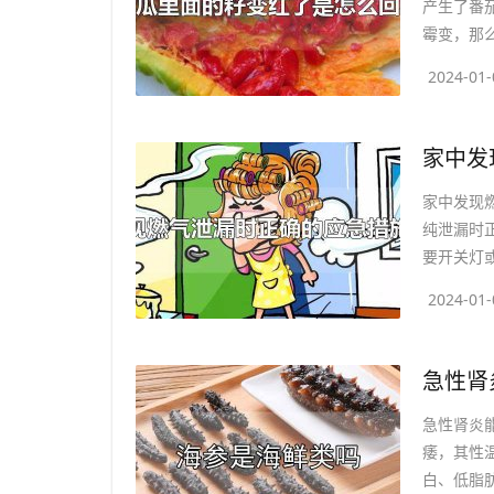
产生了番
霉变，那么
2024-01-
家中发现
纯泄漏时
要开关灯或
2024-01-
​急性
急性肾炎
痿，其性
白、低脂肪