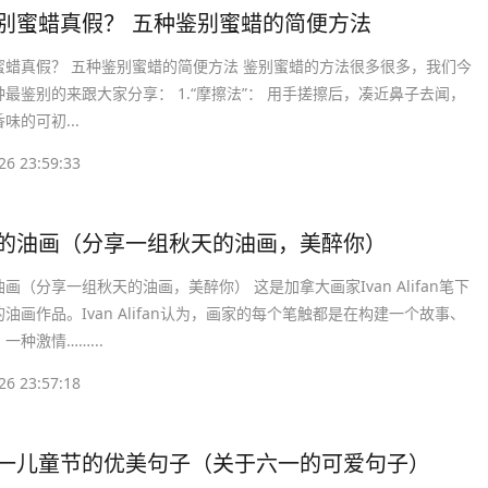
辨别蜜蜡真假？ 五种鉴别蜜蜡的简便方法
蜜蜡真假？ 五种鉴别蜜蜡的简便方法 鉴别蜜蜡的方法很多很多，我们今
最鉴别的来跟大家分享： 1.“摩擦法”： 用手搓擦后，凑近鼻子去闻，
味的可初...
26 23:59:33
的的油画（分享一组秋天的油画，美醉你）
画（分享一组秋天的油画，美醉你） 这是加拿大画家Ivan Alifan笔下
油画作品。Ivan Alifan认为，画家的每个笔触都是在构建一个故事、
一种激情……...
26 23:57:18
六一儿童节的优美句子（关于六一的可爱句子）