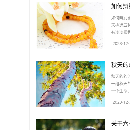
​如何
如何辨别
天挑选五种
有淡淡松香
2023-12-
​秋天
秋天的的油
一组秋天的
一个生命、
2023-12-
​关于