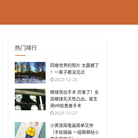
热门排行
​四维世界的照片 太震撼了
！一辈子都没见过
2023-12-26
​眼球突出手术 厉害了！女
孩眼球先天性凸出，医生
用VR给患者手术
2023-12-27
​小男孩简笔画简单又帅
（手绘插画 一组萌萌哒小