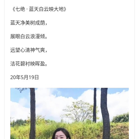
《七绝 · 蓝天白云映大地》
蓝天净美树成荫，
展眼白云浪漫倾。
远望心清神气爽，
洁花碧衬映晖盈。
20年5月19日