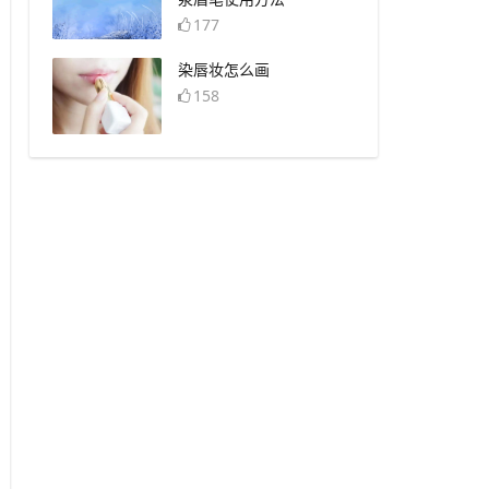
177
​染唇妆怎么画
158