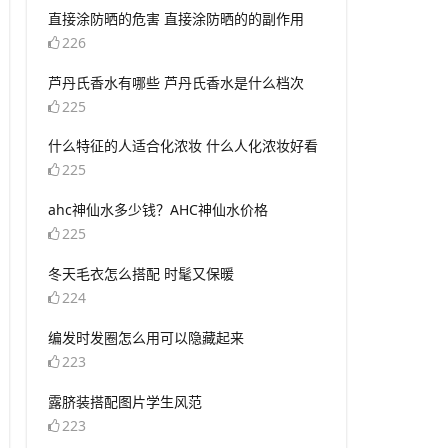
​直接涂防晒的危害 直接涂防晒的的副作用
226
​芦丹氏香水有哪些 芦丹氏香水是什么档次
225
​什么特征的人适合化浓妆 什么人化浓妆好看
225
​ahc神仙水多少钱？AHC神仙水价格
225
​冬天毛衣怎么搭配 时髦又保暖
224
​编发时发圈怎么用可以隐藏起来
223
​露脐装搭配图片学生风范
223