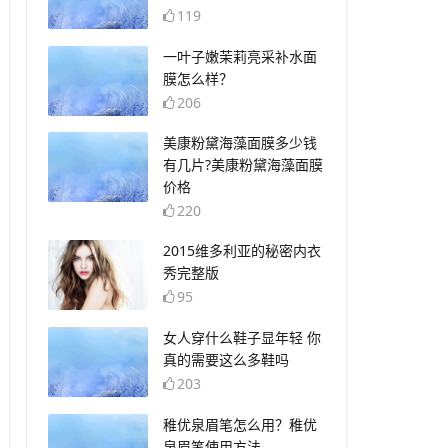
119
​一叶子嫩茉莉亮采补水面
膜怎么样？
206
​美康粉黛海藻面膜多少钱
有几片?美康粉黛海藻面膜
价格
220
​2015维多利亚的秘密内衣
秀完整版
95
​女人穿什么鞋子显年轻 你
真的需要这么多鞋吗
203
​稚优泉眉笔怎么用？稚优
泉眉笔使用方法