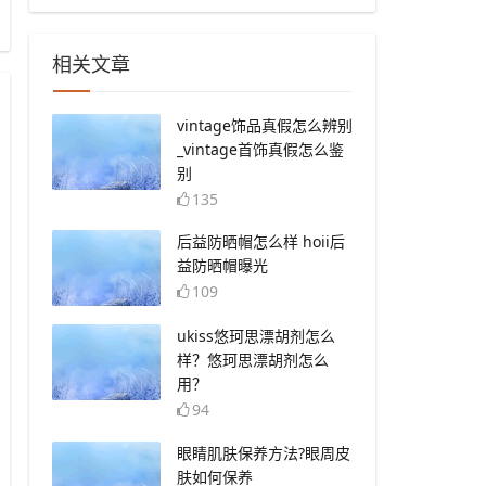
相关文章
​vintage饰品真假怎么辨别
_vintage首饰真假怎么鉴
别
135
​后益防晒帽怎么样 hoii后
益防晒帽曝光
109
​ukiss悠珂思漂胡剂怎么
样？悠珂思漂胡剂怎么
用？
94
​眼睛肌肤保养方法?眼周皮
肤如何保养