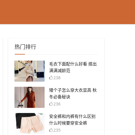
热门排行
​毛衣下面配什么好看 搭出
满满减龄范
238
​矮个子怎么穿大衣显高 秋
冬必备秘诀
236
​安全裤和内裤有什么区别
什么时候要穿安全裤
235