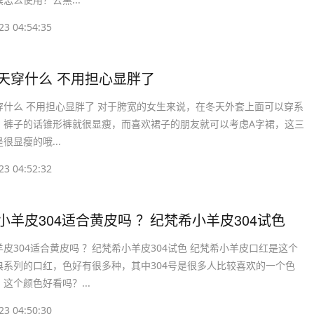
23 04:54:35
冬天穿什么 不用担心显胖了
穿什么 不用担心显胖了 对于胯宽的女生来说，在冬天外套上面可以穿系
，裤子的话锥形裤就很显瘦，而喜欢裙子的朋友就可以考虑A字裙，这三
很显瘦的哦...
23 04:52:32
希小羊皮304适合黄皮吗 ？纪梵希小羊皮304试色
皮304适合黄皮吗 ？纪梵希小羊皮304试色 纪梵希小羊皮口红是这个
典系列的口红，色好有很多种，其中304号是很多人比较喜欢的一个色
这个颜色好看吗？...
23 04:50:30