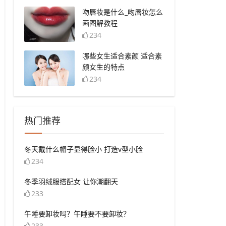
​吻唇妆是什么_吻唇妆怎么
画图解教程
234
​哪些女生适合素颜 适合素
颜女生的特点
234
热门推荐
​冬天戴什么帽子显得脸小 打造v型小脸
234
​冬季羽绒服搭配女 让你潮翻天
233
​午睡要卸妆吗？午睡要不要卸妆？
233