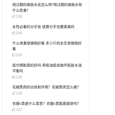
​用过期的爽肤水会怎么样?用过期的爽肤水有
什么危害?
230
​女性必看的分手妆 就算分手也要美美的
230
​什么体重穿旗袍好看 多少斤的女生穿旗袍好
看
229
​纸巾擦脸真的好吗 用吸油纸会破坏肌肤水油
平衡吗
228
​花椒蒸肉的功效和作用？花椒蒸肉怎么做？
228
​衣服c类是什么意思？衣服c类能直接穿吗？
227