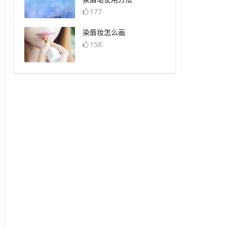
177
​染唇妆怎么画
158