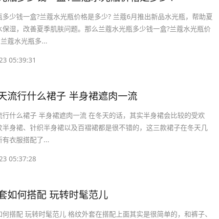
瓶多少钱一盒?兰蔻水光瓶价格是多少? 兰蔻6月推出新品水光瓶，帮助夏
水保湿，改善夏季肌肤问题。那么兰蔻水光瓶多少钱一盒?兰蔻水光瓶价
兰蔻水光瓶多...
23 05:39:31
冬天流行什么裙子 半身裙遮肉一流
流行什么裙子 半身裙遮肉一流 在冬天的话，其实半身裙会比较的受欢
纹半身裙、针织半身裙以及百褶裙都是很不错的，这三款裙子在冬天几
有衣服搭配了...
23 05:37:28
外套如何搭配 玩转时髦范儿
如何搭配 玩转时髦范儿 格纹外套在搭配上面其实是很简单的，和裤子、