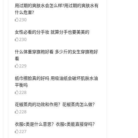
​用过期的爽肤水会怎么样?用过期的爽肤水有
什么危害?
230
​女性必看的分手妆 就算分手也要美美的
230
​什么体重穿旗袍好看 多少斤的女生穿旗袍好
看
229
​纸巾擦脸真的好吗 用吸油纸会破坏肌肤水油
平衡吗
228
​花椒蒸肉的功效和作用？花椒蒸肉怎么做？
228
​衣服c类是什么意思？衣服c类能直接穿吗？
227