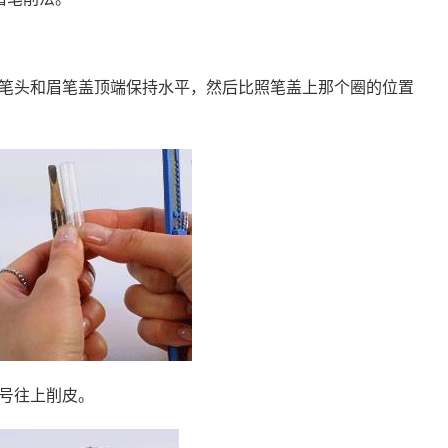
，让笔头和眉笔盖顶端保持水平，然后比照笔盖上那个圈的位置
记号往上削皮。