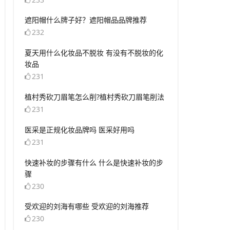
​遮阳帽什么牌子好？遮阳帽品品牌推荐
232
​夏天用什么化妆品不脱妆 有没有不脱妆的化
妆品
231
​植村秀砍刀眉笔怎么削?植村秀砍刀眉笔削法
231
​医采是正规化妆品牌吗 医采好用吗
231
​快速补妆的步骤有什么 什么是快速补妆的步
骤
230
​受欢迎的刘海有哪些 受欢迎的刘海推荐
230