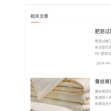
相关文章
​肥皂
肥皂过期
有注意它
吗? 肥皂过
2024-04-
​蚕丝
蚕丝被适
能减轻人
丝被适合什