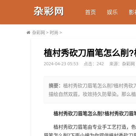
首页
娱乐
影
杂彩网
>
时尚
>
​植村秀砍刀眉笔怎么削
2024-04-23 05:53
点击：
242
来源：
杂彩网
摘要：
植村秀砍刀眉笔怎么削?植村秀砍
描绘自然双眉，妆效持久防晕染。那么植
植村秀砍刀眉笔怎么削?植村秀砍刀眉
植村秀砍刀眉笔由专业手工艺打造，色
眉笔怎么削?下面小编为你提供植村秀砍刀