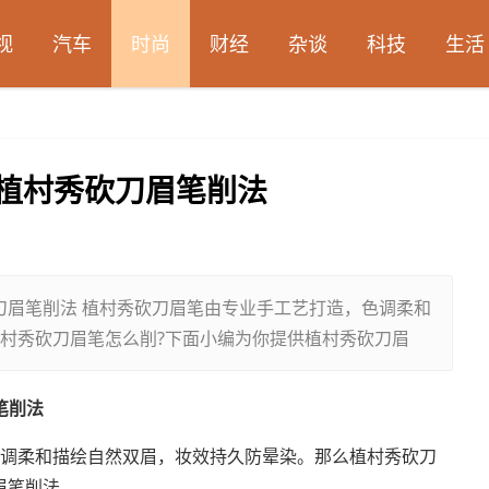
视
汽车
时尚
财经
杂谈
科技
生活
?植村秀砍刀眉笔削法
刀眉笔削法 植村秀砍刀眉笔由专业手工艺打造，色调柔和
村秀砍刀眉笔怎么削?下面小编为你提供植村秀砍刀眉
笔削法
调柔和描绘自然双眉，妆效持久防晕染。那么植村秀砍刀
眉笔削法。