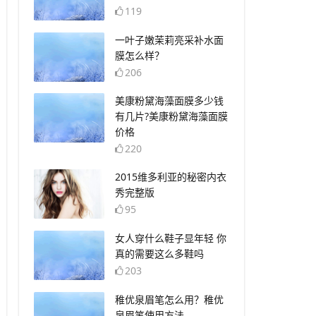
119
​一叶子嫩茉莉亮采补水面
膜怎么样？
206
​美康粉黛海藻面膜多少钱
有几片?美康粉黛海藻面膜
价格
220
​2015维多利亚的秘密内衣
秀完整版
95
​女人穿什么鞋子显年轻 你
真的需要这么多鞋吗
203
​稚优泉眉笔怎么用？稚优
泉眉笔使用方法