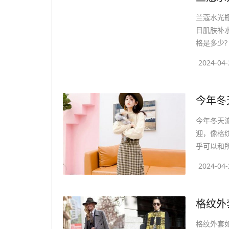
兰蔻水光
日肌肤补
格是多少? 
2024-04-
​今年
今年冬天
迎，像格
乎可以和所
2024-04-
​格纹
格纹外套