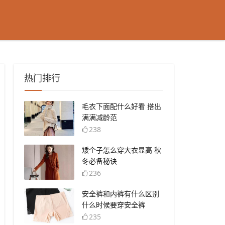
热门排行
​毛衣下面配什么好看 搭出
满满减龄范
238
​矮个子怎么穿大衣显高 秋
冬必备秘诀
236
​安全裤和内裤有什么区别
什么时候要穿安全裤
235