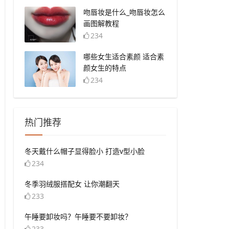
​吻唇妆是什么_吻唇妆怎么
画图解教程
234
​哪些女生适合素颜 适合素
颜女生的特点
234
热门推荐
​冬天戴什么帽子显得脸小 打造v型小脸
234
​冬季羽绒服搭配女 让你潮翻天
233
​午睡要卸妆吗？午睡要不要卸妆？
233