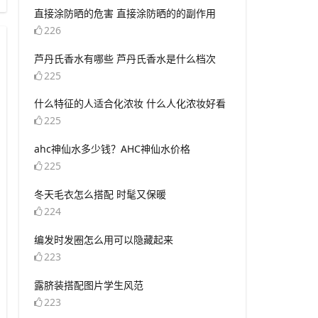
​直接涂防晒的危害 直接涂防晒的的副作用
226
​芦丹氏香水有哪些 芦丹氏香水是什么档次
225
​什么特征的人适合化浓妆 什么人化浓妆好看
225
​ahc神仙水多少钱？AHC神仙水价格
225
​冬天毛衣怎么搭配 时髦又保暖
224
​编发时发圈怎么用可以隐藏起来
223
​露脐装搭配图片学生风范
223