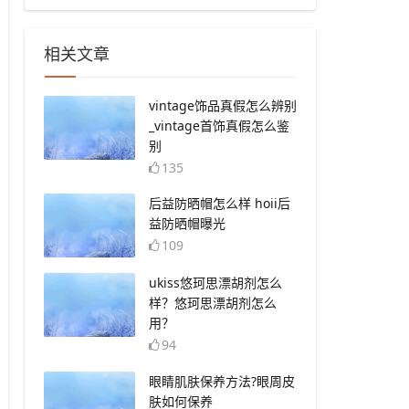
相关文章
​vintage饰品真假怎么辨别
_vintage首饰真假怎么鉴
别
135
​后益防晒帽怎么样 hoii后
益防晒帽曝光
109
​ukiss悠珂思漂胡剂怎么
样？悠珂思漂胡剂怎么
用？
94
​眼睛肌肤保养方法?眼周皮
肤如何保养