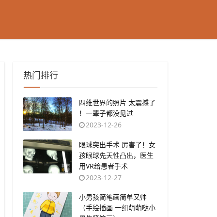
热门排行
​四维世界的照片 太震撼了
！一辈子都没见过
2023-12-26
​眼球突出手术 厉害了！女
孩眼球先天性凸出，医生
用VR给患者手术
2023-12-27
​小男孩简笔画简单又帅
（手绘插画 一组萌萌哒小