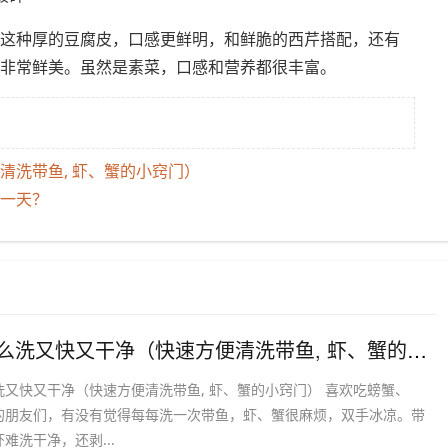
这种厚的豆腐皮，口感更鲜明，和鲜脆的西芹搭配，还有
非常鲜美。虽然是素菜，口感和营养都很丰富。
清洗带鱼, 虾、蟹的小窍门）
哪一天？
​带鱼怎么洗又快又干净（快速方便清洗带鱼, 虾、蟹的小窍门）
洗又快又干净（快速方便清洗带鱼, 虾、蟹的小窍门） 喜欢吃螃蟹、
的朋友们，有没有觉得每每洗一次带鱼，虾、蟹很麻烦，双手冰凉。带
难洗干净，还剥...