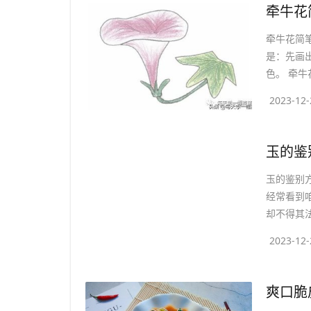
​牵牛
牵牛花简
是：先画
色。 牵牛
2023-12-
​玉的
玉的鉴别
经常看到
却不得其法
2023-12-
​爽口