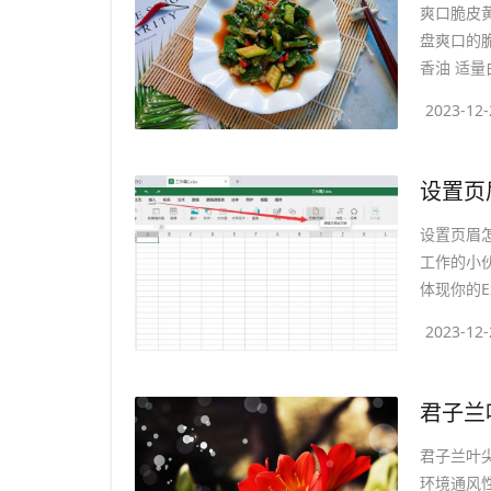
爽口脆皮
盘爽口的脆
香油 适量白
2023-12-
设置页眉怎
工作的小
体现你的Ex
2023-12-
​君子
君子兰叶
环境通风