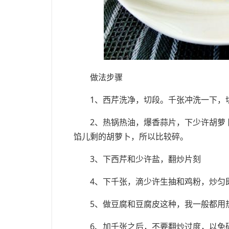
做法步骤
1、西芹洗净，切段。千张冲洗一下，
2、热锅热油，爆香蒜片，下少许胡萝
馅儿剩的胡萝卜，所以比较碎。
3、下西芹和少许盐，翻炒片刻
4、下千张，滴少许生抽和鸡粉，炒匀
5、做豆腐和豆腐皮这种，我一般都用
6、加千张之后，不要翻炒过度，以免