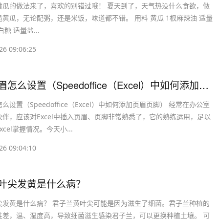
黄瓜的做法来了，喜欢的别错过哦！ 夏天到了，天气热没什么食欲，做
黄瓜，无论配粥，还是米饭，味道都不错。 用料 黄瓜 1根麻辣油 适量
糖 适量盐...
26 09:06:25
​设置页眉怎么设置（Speedoffice（Excel）中如何添加页眉页脚）
么设置（Speedoffice（Excel）中如何添加页眉页脚） 经常在办公室
伙伴，应该对Excel中插入页眉、页脚非常熟悉了，它的熟练运用，足以
cel掌握情况。今天小...
26 09:04:10
兰叶尖发黄是什么病？
尖发黄是什么病？ 君子兰黄叶尖可能是因为滋生了细菌。君子兰种植的
性差，温、湿度高，导致细菌滋生感染君子兰，可以更换种植土壤。 可