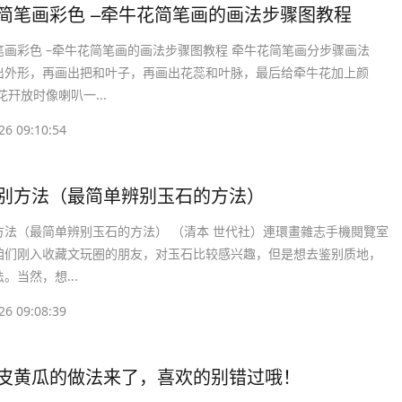
花简笔画彩色 –牵牛花简笔画的画法步骤图教程
笔画彩色 –牵牛花简笔画的画法步骤图教程 牵牛花简笔画分步骤画法
出外形，再画出把和叶子，再画出花蕊和叶脉，最后给牵牛花加上颜
花幵放时像喇叭一...
26 09:10:54
鉴别方法（最简单辨别玉石的方法）
方法（最简单辨别玉石的方法） （清本 世代社）連環畫雜志手機閱覽室
咱们刚入收藏文玩圈的朋友，对玉石比较感兴趣，但是想去鉴别质地，
。当然，想...
26 09:08:39
脆皮黄瓜的做法来了，喜欢的别错过哦！