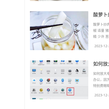
​酸萝
酸萝卜炒肉
椒 适量 猪
精 少许 葱
2023-12-
​如何
如何放大电
办公，因
特别费眼睛
2023-12-