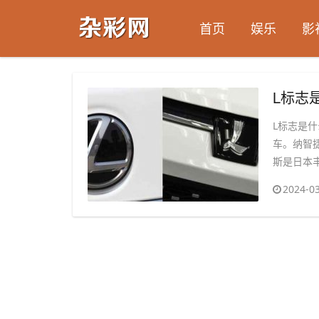
首页
娱乐
影
L标志
L标志是
车。纳智
斯是日本丰
2024-03