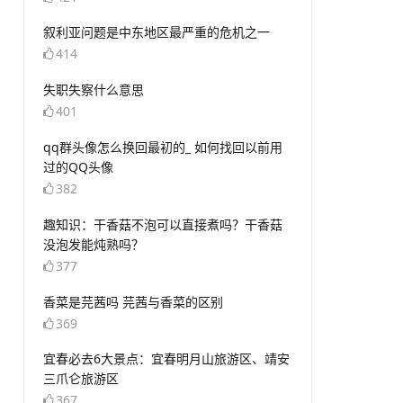
​叙利亚问题是中东地区最严重的危机之一
414
​失职失察什么意思
401
​qq群头像怎么换回最初的_ 如何找回以前用
过的QQ头像
382
​趣知识：干香菇不泡可以直接煮吗？干香菇
没泡发能炖熟吗？
377
​香菜是芫茜吗 芫茜与香菜的区别
369
​宜春必去6大景点：宜春明月山旅游区、靖安
三爪仑旅游区
367