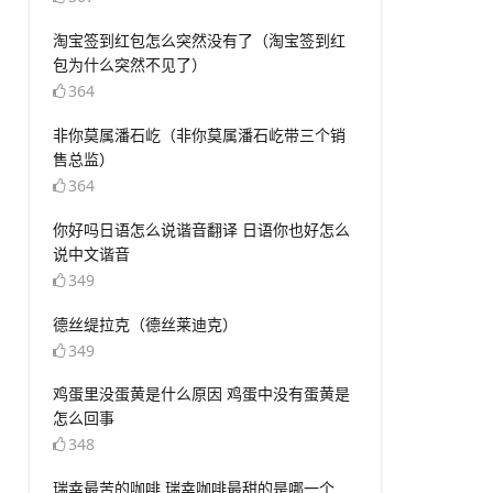
​淘宝签到红包怎么突然没有了（淘宝签到红
包为什么突然不见了）
364
​非你莫属潘石屹（非你莫属潘石屹带三个销
售总监）
364
​你好吗日语怎么说谐音翻译 日语你也好怎么
说中文谐音
349
​德丝缇拉克（德丝莱迪克）
349
​鸡蛋里没蛋黄是什么原因 鸡蛋中没有蛋黄是
怎么回事
348
​瑞幸最苦的咖啡 瑞幸咖啡最甜的是哪一个