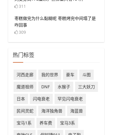
311
​枣糕做完为什么黏糊呢 枣糕烤完中间塌了是
咋回事
309
热门标签
​河西走廊
​我的世界
豪车
斗图
​魔道祖师
​DNF
水猴子
三大妖刀
日本
闪电衰老
罕见闪电衰老
民间灵蛇
海洋独角兽
​海蓝兽
宝马1系
养车费
宝马3系
奔驰GLS
保时捷911
电子狗