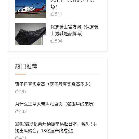
场？
511
​保罗骑士官方网（保罗骑
士男鞋是品牌吗）
504
热门推荐
​甄子丹真实身高（甄子丹真实身高多少）
497
​为什么玉皇大帝叫张百忍（张玉皇的来历）
443
​翁帆(曝翁帆离开杨振宁远赴日本，戴3只手
镯出席聚会，18亿遗产终成空)
421