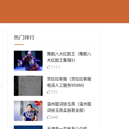
热门排行
​豫剧八大红脸王（豫剧八
大红脸王集锦5）
1111
​货拉拉客服（货拉拉客服
电话人工服务95066）
771
​温州鼓词徐玉燕（温州鼓
词徐玉燕孟丽君全部）
646
​天津市一共有多少个机