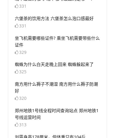
331
​六堡茶的饮用方法 六堡茶怎么泡口感最好
331
​坐飞机需要哪些证件? 乘坐飞机需要带些什么
证件
329
​蜘蛛为什么白天走晚上回来 蜘蛛躲起来了
325
​南方用什么褥子不潮湿 南方用什么褥子防潮
好
320
​郑州地铁1号线全程时间查询站点 郑州地铁1
号线运营时间
313
​刘雯身高178厘米，但体重只有104斤