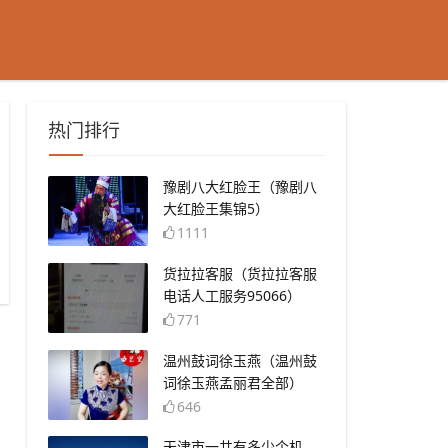
热门排行
​豫剧八大红脸王（豫剧八
大红脸王集锦5）
1111
​货拉拉客服（货拉拉客服
电话人工服务95066）
771
​温州鼓词徐玉燕（温州鼓
词徐玉燕孟丽君全部）
646
​天津市一共有多少个机