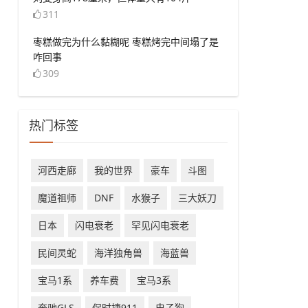
311
​枣糕做完为什么黏糊呢 枣糕烤完中间塌了是
咋回事
309
热门标签
​河西走廊
​我的世界
豪车
斗图
​魔道祖师
​DNF
水猴子
三大妖刀
日本
闪电衰老
罕见闪电衰老
民间灵蛇
海洋独角兽
​海蓝兽
宝马1系
养车费
宝马3系
奔驰GLS
保时捷911
电子狗