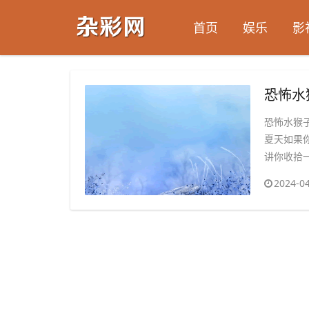
首页
娱乐
影
恐怖水猴子
夏天如果
讲你收拾一
2024-04