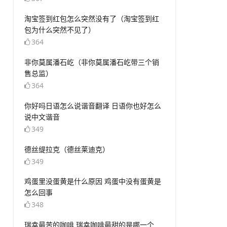
​淘宝签到红包怎么突然没有了（淘宝签到红
包为什么突然不见了）
364
​非你莫属潘石屹（非你莫属潘石屹带三个销
售总监）
364
​你好吗日语怎么说谐音翻译 日语你也好怎么
说中文谐音
349
​德丝缇拉克（德丝莱迪克）
349
​鸡蛋里没蛋黄是什么原因 鸡蛋中没有蛋黄是
怎么回事
348
​瑞幸最苦的咖啡 瑞幸咖啡最甜的是哪一个