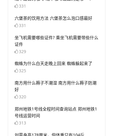
331
​六堡茶的饮用方法 六堡茶怎么泡口感最好
331
​坐飞机需要哪些证件? 乘坐飞机需要带些什么
证件
329
​蜘蛛为什么白天走晚上回来 蜘蛛躲起来了
325
​南方用什么褥子不潮湿 南方用什么褥子防潮
好
320
​郑州地铁1号线全程时间查询站点 郑州地铁1
号线运营时间
313
​刘雯身高178厘米，但体重只有104斤