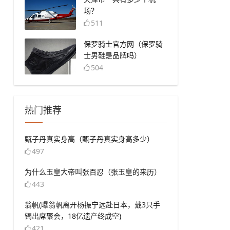
场？
511
​保罗骑士官方网（保罗骑
士男鞋是品牌吗）
504
热门推荐
​甄子丹真实身高（甄子丹真实身高多少）
497
​为什么玉皇大帝叫张百忍（张玉皇的来历）
443
​翁帆(曝翁帆离开杨振宁远赴日本，戴3只手
镯出席聚会，18亿遗产终成空)
421