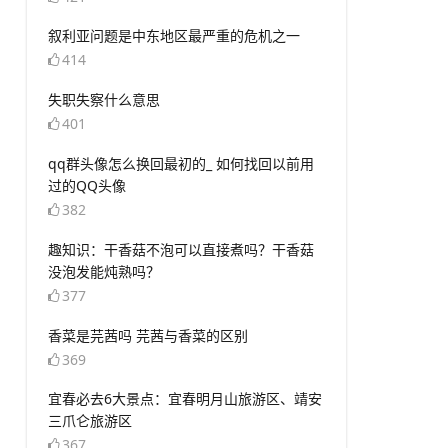
​叙利亚问题是中东地区最严重的危机之一
414
​失职失察什么意思
401
​qq群头像怎么换回最初的_ 如何找回以前用
过的QQ头像
382
​趣知识：干香菇不泡可以直接煮吗？干香菇
没泡发能炖熟吗？
377
​香菜是芫茜吗 芫茜与香菜的区别
369
​宜春必去6大景点：宜春明月山旅游区、靖安
三爪仑旅游区
367