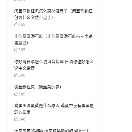
​淘宝签到红包怎么突然没有了（淘宝签到红
包为什么突然不见了）
365
​非你莫属潘石屹（非你莫属潘石屹带三个销
售总监）
365
​你好吗日语怎么说谐音翻译 日语你也好怎么
说中文谐音
349
​德丝缇拉克（德丝莱迪克）
349
​鸡蛋里没蛋黄是什么原因 鸡蛋中没有蛋黄是
怎么回事
348
​瑞幸最苦的咖啡 瑞幸咖啡最甜的是哪一个