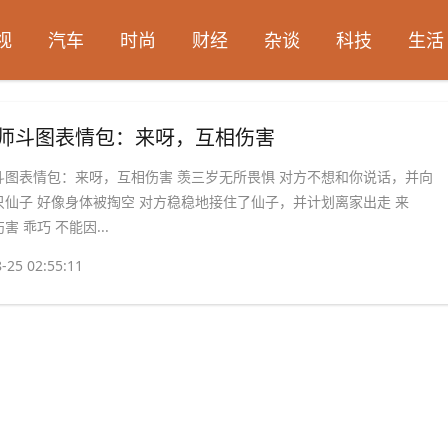
视
汽车
时尚
财经
杂谈
科技
生活
祖师斗图表情包：来呀，互相伤害
斗图表情包：来呀，互相伤害 羡三岁无所畏惧 对方不想和你说话，并向
只仙子 好像身体被掏空 对方稳稳地接住了仙子，并计划离家出走 来
害 乖巧 不能因...
-25 02:55:11