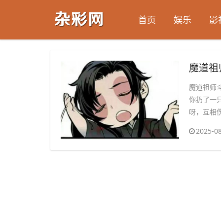
首页
娱乐
影
​魔道
魔道祖师
你扔了一
呀，互相伤
2025-08