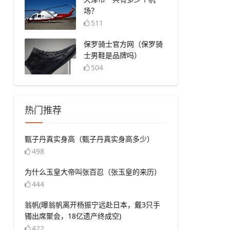
场？
511
​保罗骑士官方网（保罗骑
士男鞋是品牌吗）
504
热门推荐
​甄子丹真实身高（甄子丹真实身高多少）
498
​为什么玉皇大帝叫张百忍（张玉皇的来历）
444
​翁帆(曝翁帆离开杨振宁远赴日本，戴3只手
镯出席聚会，18亿遗产终成空)
422