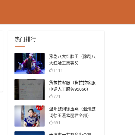
热门排行
​豫剧八大红脸王（豫剧八
大红脸王集锦5）
1111
​货拉拉客服（货拉拉客服
电话人工服务95066）
771
​温州鼓词徐玉燕（温州鼓
词徐玉燕孟丽君全部）
651
​天津市一共有多少个机