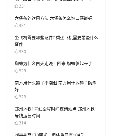
331
​六堡茶的饮用方法 六堡茶怎么泡口感最好
331
​坐飞机需要哪些证件? 乘坐飞机需要带些什么
证件
330
​蜘蛛为什么白天走晚上回来 蜘蛛躲起来了
325
​南方用什么褥子不潮湿 南方用什么褥子防潮
好
323
​郑州地铁1号线全程时间查询站点 郑州地铁1
号线运营时间
314
​刘雯身高178厘米，但体重只有104斤