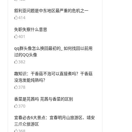
​叙利亚问题是中东地区最严重的危机之一
414
​失职失察什么意思
401
​qq群头像怎么换回最初的_ 如何找回以前用
过的QQ头像
382
​趣知识：干香菇不泡可以直接煮吗？干香菇
没泡发能炖熟吗？
378
​香菜是芫茜吗 芫茜与香菜的区别
370
​宜春必去6大景点：宜春明月山旅游区、靖安
三爪仑旅游区
368