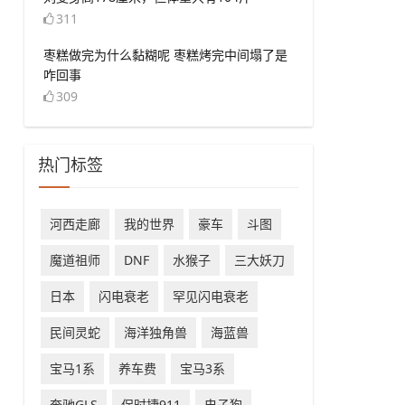
311
​枣糕做完为什么黏糊呢 枣糕烤完中间塌了是
咋回事
309
热门标签
​河西走廊
​我的世界
豪车
斗图
​魔道祖师
​DNF
水猴子
三大妖刀
日本
闪电衰老
罕见闪电衰老
民间灵蛇
海洋独角兽
​海蓝兽
宝马1系
养车费
宝马3系
奔驰GLS
保时捷911
电子狗